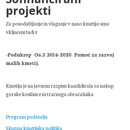
projekti
PRODAJNA MREŽA
Za posodabljanje in vlaganje v našo kmetijo smo
ZANIMIVOSTI
vključeni tudi v
KOZOLEC
-Podukrep O6.3 2014-2020 Pomoč za razvoj
malih kmetij.
Kmetija je na javnem razpisu kandidirala za nakup
gorske kosilnice in tračnega obračalnika.
Program podeželja
Skupna kmetijska politika