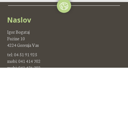
Naslov
Igor Bogataj
Fužine 10
4224 Gorenja Vas
tel: 04 51 91 925
mobi: 041 414 702
mobi: 041 436 702
Delovni čas
pon - petek po dogovoru
sobota, nedelja zaprto
Pogoji poslovanja